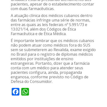
pacientes, apesar de o estabelecimento contar
com duas farmacêuticas.
A atuação clínica dos médicos cubanos dentro
das farmácias infringe uma série de normas,
entre as quais as leis federais nº 5.991/73 e
13.021/14, além dos Códigos de Ética
Farmacêutica e de Ética Médica.
É importante lembrar que os médicos cubanos
não podem atuar como médicos fora do SUS
sem se submeterem ao Revalida, exame exigido
no Brasil para o registro de diplomas médicos
emitidos por instituições de ensino
estrangeiras. Portanto, dizer que a farmácia
conta com um médico para atender seus
pacientes configura, ainda, propaganda
enganosa, conforme previsto no Código de
Defesa do Consumidor.
F
W
ac
h
e
at